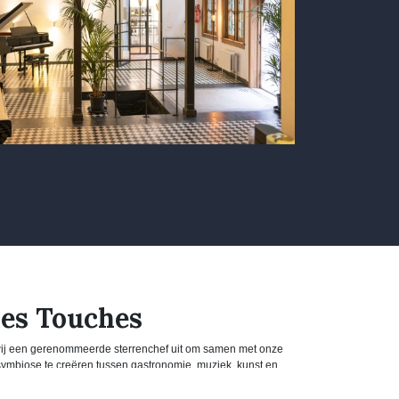
Les Touches
 wij een gerenommeerde sterrenchef uit om samen met onze
symbiose te creëren tussen gastronomie, muziek, kunst en
te cuisine, live piano en artistieke performance versmelten