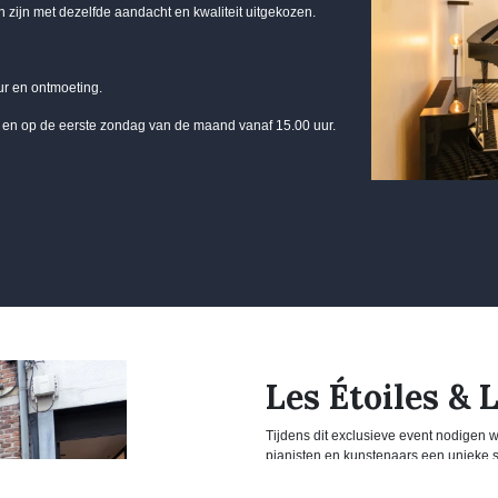
 zijn met dezelfde aandacht en kwaliteit uitgekozen.
ur en ontmoeting.
r en op de eerste zondag van de maand vanaf 15.00 uur.
Les Étoiles & 
Tijdens dit exclusieve event nodigen
pianisten en kunstenaars een unieke 
drama. Het wordt een avond waarin hau
tot één geïntegreerde totaalbeleving.