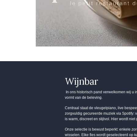
Wijnbar
In ons historisch pand verwelkomen wij u i
vormt van de beleving.
Centraal staat de vleugelpiano, live besp
zorgvuldig gecureerde muziek via Spotify: v
is warm, discreet en stijlvol. Hier wordt niet
Onze selectie is bewust beperkt: enkele z
wisselen. Elke fles wordt geselecteerd op k