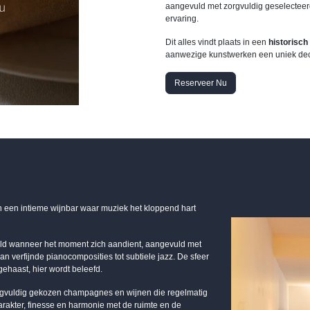
aangevuld met zorgvuldig geselecteerde
ervaring.
Dit alles vindt plaats in een
historisc
aanwezige kunstwerken een uniek deco
Reserveer Nu
n een intieme wijnbar waar muziek het kloppend hart
eeld wanneer het moment zich aandient, aangevuld met
an verfijnde pianocomposities tot subtiele jazz. De sfeer
 gehaast, hier wordt beleefd.
orgvuldig gekozen champagnes en wijnen die regelmatig
arakter, finesse en harmonie met de ruimte en de