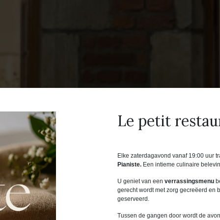
Le petit restau
Elke zaterdagavond vanaf 19:00 uur tr
Pianiste.
Een intieme culinaire belevi
U geniet van een
verrassingsmenu
be
gerecht wordt met zorg gecreëerd en bl
geserveerd.
Tussen de gangen door wordt de avon