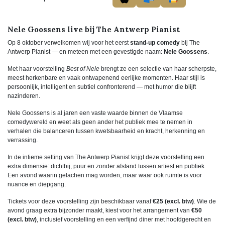
Nele Goossens live bij The Antwerp Pianist
Op 8 oktober verwelkomen wij voor het eerst
stand-up comedy
bij The
Antwerp Pianist — en meteen met een gevestigde naam:
Nele Goossens
.
Met haar voorstelling
Best of Nele
brengt ze een selectie van haar scherpste,
meest herkenbare en vaak ontwapenend eerlijke momenten. Haar stijl is
persoonlijk, intelligent en subtiel confronterend — met humor die blijft
nazinderen.
Nele Goossens is al jaren een vaste waarde binnen de Vlaamse
comedywereld en weet als geen ander het publiek mee te nemen in
verhalen die balanceren tussen kwetsbaarheid en kracht, herkenning en
verrassing.
In de intieme setting van The Antwerp Pianist krijgt deze voorstelling een
extra dimensie: dichtbij, puur en zonder afstand tussen artiest en publiek.
Een avond waarin gelachen mag worden, maar waar ook ruimte is voor
nuance en diepgang.
Tickets voor deze voorstelling zijn beschikbaar vanaf
€25 (excl. btw)
. Wie de
avond graag extra bijzonder maakt, kiest voor het arrangement van
€50
(excl. btw)
, inclusief voorstelling en een verfijnd diner met hoofdgerecht en