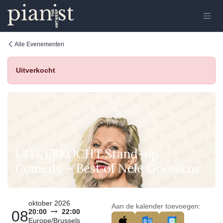
Overslaan naar inhoud
Alle Evenementen
Uitverkocht
UITVERKOCHT Stand-up
Comedy – Best of Nele Goossens
oktober 2026
Aan de kalender toevoegen:
20:00
22:00
08
Europe/Brussels