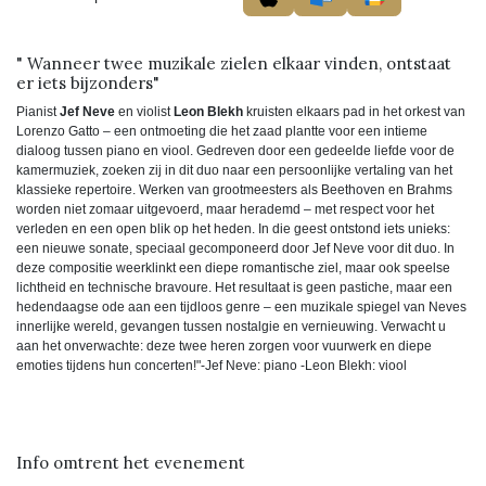
" Wanneer twee muzikale zielen elkaar vinden, ontstaat
er iets bijzonders"
Pianist
Jef Neve
en violist
Leon Blekh
kruisten elkaars pad in het orkest van
Lorenzo Gatto – een ontmoeting die het zaad plantte voor een intieme
dialoog tussen piano en viool. Gedreven door een gedeelde liefde voor de
kamermuziek, zoeken zij in dit duo naar een persoonlijke vertaling van het
klassieke repertoire. Werken van grootmeesters als Beethoven en Brahms
worden niet zomaar uitgevoerd, maar herademd – met respect voor het
verleden en een open blik op het heden. In die geest ontstond iets unieks:
een nieuwe sonate, speciaal gecomponeerd door Jef Neve voor dit duo. In
deze compositie weerklinkt een diepe romantische ziel, maar ook speelse
lichtheid en technische bravoure. Het resultaat is geen pastiche, maar een
hedendaagse ode aan een tijdloos genre – een muzikale spiegel van Neves
innerlijke wereld, gevangen tussen nostalgie en vernieuwing. Verwacht u
aan het onverwachte: deze twee heren zorgen voor vuurwerk en diepe
emoties tijdens hun concerten!"-Jef Neve: piano -Leon Blekh: viool
Info omtrent het evenement